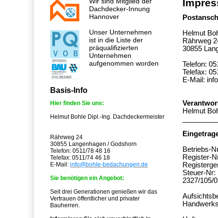
Wir sind Mitglied der
Impre
Dachdecker-Innung
Hannover
Postanschr
Unser Unternehmen
Helmut Boh
ist in die Liste der
Rährweg 2
präqualifizierten
30855 Lan
Unternehmen
aufgenommen worden
Telefon: 05
Telefax: 05
E-Mail: in
Basis-Info
Verantwort
Hier finden Sie uns:
Helmut Boh
Helmut Bohle Dipl.-Ing. Dachdeckermeister
Eingetrag
Rährweg 24
30855 Langenhagen / Godshorn
Betriebs-Nr
Telefon: 0511/78 48 16
Register-N
Telefax: 0511/74 46 18
E-Mail:
info@bohle-bedachungen.de
Registerge
Steuer-Nr:
Sie benötigen ein Angebot:
2327/105/
Seit drei Generationen genießen wir das
Aufsichtsb
Vertrauen öffentlicher und privater
Handwerk
Bauherren.