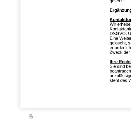
gesetzt.
Ergänzung
Kontaktfo
Wir erhebe
Kontaktanfr
DSGVO. Uns
Eine Weiter
gelöscht, s
erforderli
Zweck der 
Ihre Recht
Sie sind be
beantragen 
unzulässig
steht des 
Druckversion
|
Sitemap
© Bohle Dachdeckermeister