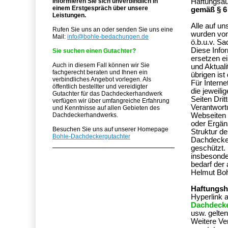
Informieren Sie sich unverbindlich in
Haftungsa
einem Erstgespräch über unsere
gemäß § 6
Leistungen.
Alle auf un
Rufen Sie uns an oder senden Sie uns eine
wurden von
Mail:
info@bohle-bedachungen.de
ö.b.u.v. Sa
Diese Infor
Sie suchen einen Gutachter?
ersetzen ei
Auch in diesem Fall können wir Sie
und Aktual
fachgerecht beraten und Ihnen ein
übrigen ist
verbindliches Angebot vorlegen. Als
Für Interne
öffentlich bestellter und vereidigter
die jeweili
Gutachter für das Dachdeckerhandwerk
Seiten Drit
verfügen wir über umfangreiche Erfahrung
Verantwortu
und Kenntnisse auf allen Gebieten des
Dachdeckerhandwerks.
Webseiten 
oder Ergän
Besuchen Sie uns auf unserer Homepage
Struktur de
Bohle-Dachdeckergutachter
Dachdecker
geschützt. 
insbesonde
bedarf der
Helmut Boh
Haftungsh
Hyperlink 
Dachdecke
usw. gelte
Weitere Ver