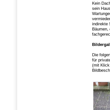
Kein Dach
sein Hau
Wartunge
vermieden
indirekte
Bäumen, 
fachgere
Bildergal
Die folge
für privat
(mit Klick
Bildbesch