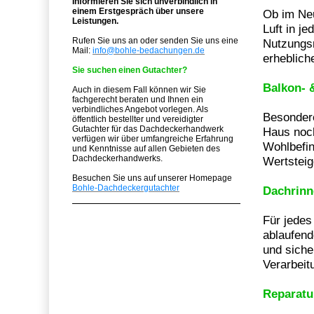
Informieren Sie sich unverbindlich in
einem Erstgespräch über unsere
Ob im Neu
Leistungen.
Luft in j
Rufen Sie uns an oder senden Sie uns eine
Nutzungsm
Mail:
info@bohle-bedachungen.de
erheblich
Sie suchen einen Gutachter?
Balkon- 
Auch in diesem Fall können wir Sie
fachgerecht beraten und Ihnen ein
verbindliches Angebot vorlegen. Als
Besonder
öffentlich bestellter und vereidigter
Gutachter für das Dachdeckerhandwerk
Haus noc
verfügen wir über umfangreiche Erfahrung
Wohlbefin
und Kenntnisse auf allen Gebieten des
Dachdeckerhandwerks.
Wertsteig
Besuchen Sie uns auf unserer Homepage
Bohle-Dachdeckergutachter
Dachrinn
Für jedes
ablaufen
und siche
Verarbeit
Reparatu