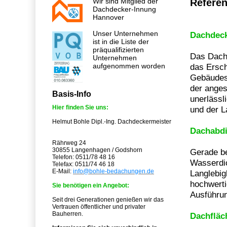
Wir sind Mitglied der
Refere
Dachdecker-Innung
Hannover
Unser Unternehmen
Dachdec
ist in die Liste der
präqualifizierten
Das Dach 
Unternehmen
aufgenommen worden
das Ersch
Gebäudes.
der anges
Basis-Info
unerlässl
Hier finden Sie uns:
und der L
Helmut Bohle Dipl.-Ing. Dachdeckermeister
Dachabd
Rährweg 24
30855 Langenhagen / Godshorn
Gerade be
Telefon: 0511/78 48 16
Wasserdic
Telefax: 0511/74 46 18
E-Mail:
info@bohle-bedachungen.de
Langlebig
hochwerti
Sie benötigen ein Angebot:
Ausführu
Seit drei Generationen genießen wir das
Vertrauen öffentlicher und privater
Bauherren.
Dachfläc